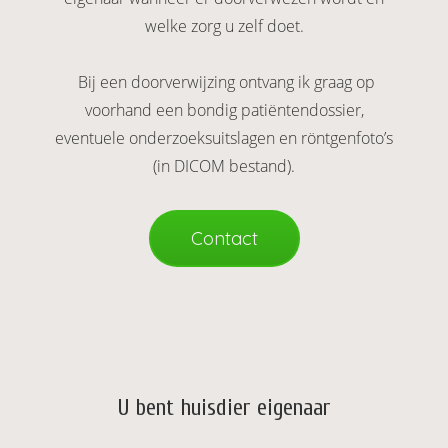
oekers te
welke zorg u zelf doet.
 op de
e. Hierdoor
Bij een doorverwijzing ontvang ik graag op
 website-
voorhand een bondig patiëntendossier,
ren
eventuele onderzoeksuitslagen en röntgenfoto’s
nte
enties
(in DICOM bestand).
gebaseerd
 gedrag
ze
Contact
er.
ren
U bent huisdier eigenaar