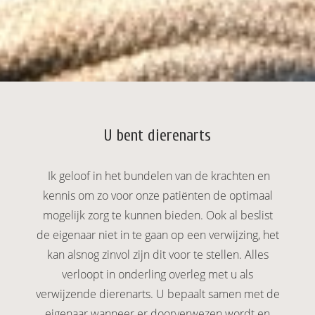
 deze
s kan de
 niet
oneren.
eken
ische
s worden
U bent dierenarts
kt om
em
Ik geloof in het bundelen van de krachten en
tie te
elen over
kennis om zo voor onze patiënten de optimaal
drag van
mogelijk zorg te kunnen bieden. Ook al beslist
zoeker op
de eigenaar niet in te gaan op een verwijzing, het
site.
kan alsnog zinvol zijn dit voor te stellen. Alles
ng
verloopt in onderling overleg met u als
verwijzende dierenarts. U bepaalt samen met de
ingcookies
 gebruikt
eigenaar wanneer er doorverwezen wordt en