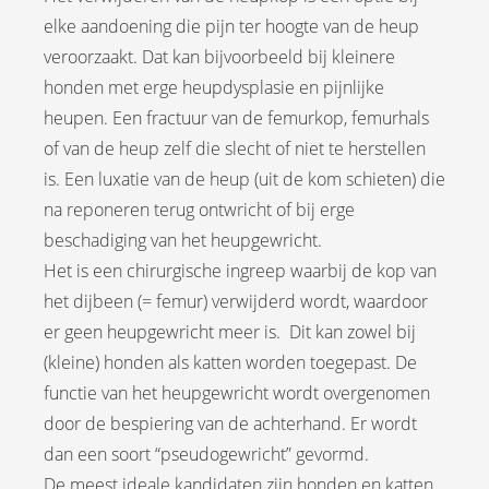
oekers te
elke aandoening die pijn ter hoogte van de heup
 op de
veroorzaakt. Dat kan bijvoorbeeld bij kleinere
e. Hierdoor
honden met erge heupdysplasie en pijnlijke
 website-
heupen. Een fractuur van de femurkop, femurhals
ren
of van de heup zelf die slecht of niet te herstellen
nte
is. Een luxatie van de heup (uit de kom schieten) die
enties
gebaseerd
na reponeren terug ontwricht of bij erge
 gedrag
beschadiging van het heupgewricht.
ze
Het is een chirurgische ingreep waarbij de kop van
er.
het dijbeen (= femur) verwijderd wordt, waardoor
er geen heupgewricht meer is. Dit kan zowel bij
ren
(kleine) honden als katten worden toegepast. De
functie van het heupgewricht wordt overgenomen
door de bespiering van de achterhand. Er wordt
dan een soort “pseudogewricht” gevormd.
De meest ideale kandidaten zijn honden en katten